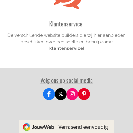
Klantenservice
De verschillende website builders die wij hier aanbieden
beschikken over een snelle en behulpzame
klantenservice
!
Volg ons op social media
F
X
I
P
a
n
i
c
s
n
e
t
t
b
a
e
o
g
r
o
r
e