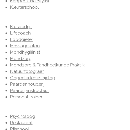
Kapper / Hairstylist
Kleuterschool
Klusbedrijf
Lifecoach
Loodgieter
Massagesalon
Mondhygiënist
Mondzorg
Mondzorg & Tandheelkunde Praktijk
Natuurfotograaf
Ongediertebestrijding
Paardenhouderij
Paardrij-instructeur
Personal trainer
Psycholoog
Restaurant
Rijschool