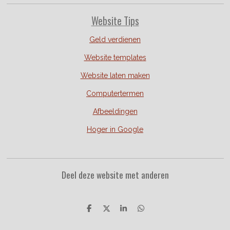
Website Tips
Geld verdienen
Website templates
Website laten maken
Computertermen
Afbeeldingen
Hoger in Google
Deel deze website met anderen
D
D
S
D
e
e
h
e
l
e
a
l