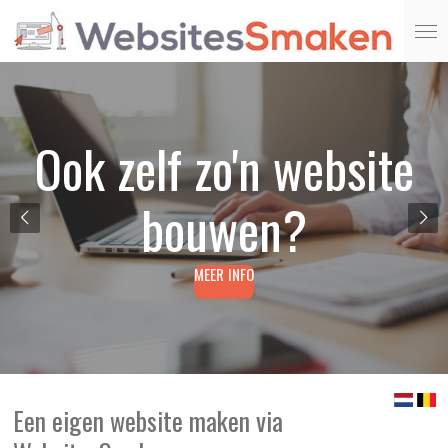
Ga
direct
naar
de
hoofdinhoud
Goedkoop website laten
Ook zelf zo'n website
bouwen?
maken
MEER INFO
MEER INFO
Een eigen website maken via