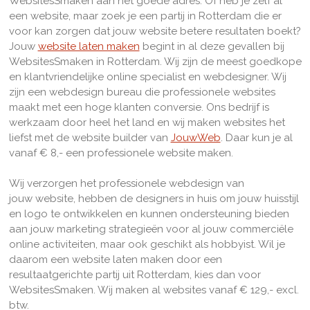
WebsitesSmaken aan het goede adres. Of heb je zelf al
een website, maar zoek je een partij in Rotterdam die er
voor kan zorgen dat jouw website betere resultaten boekt?
Jouw
website laten maken
begint in al deze gevallen bij
WebsitesSmaken in Rotterdam. Wij zijn de meest goedkope
en klantvriendelijke online specialist en webdesigner. Wij
zijn een webdesign bureau die professionele websites
maakt met een hoge klanten conversie. Ons bedrijf is
werkzaam door heel het land en w
ij maken websites het
liefst met de website builder van
JouwWeb
. Daar kun je al
vanaf € 8,- een professionele website maken.
Wij verzorgen het professionele webdesign van
jouw website, hebben de designers in huis om jouw huisstijl
en logo te ontwikkelen en kunnen ondersteuning bieden
aan jouw marketing strategieën voor al jouw commerciële
online activiteiten, maar ook geschikt als hobbyist. Wil je
daarom een website laten maken door een
resultaatgerichte partij uit Rotterdam, kies dan voor
WebsitesSmaken. Wij maken al websites vanaf € 129,- excl.
btw.