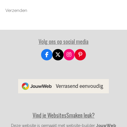
Verzenden
Volg ons op social media
F
X
I
P
a
n
i
c
s
n
e
t
t
b
a
e
o
g
r
o
r
e
k
a
s
m
t
Vind je WebsitesSmaken leuk?
Deze website is gemaakt met website-builder
JouwWeb