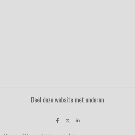
Deel deze website met anderen
D
D
S
e
e
h
l
e
a