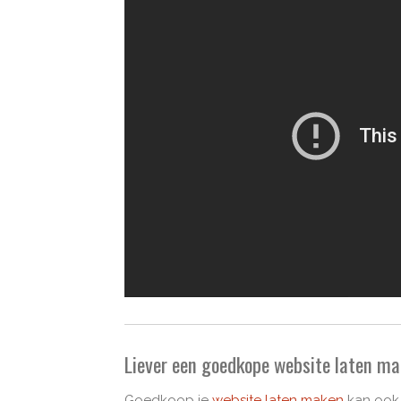
Liever een goedkope website laten 
Goedkoop je
website laten maken
kan ook 