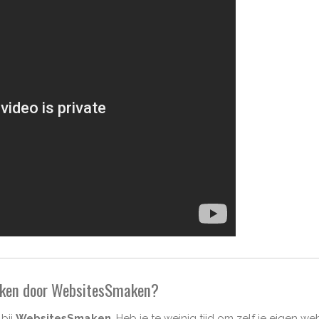
maken door WebsitesSmaken?
bij
WebsitesSmaken
. Heb je te weinig tijd om zelf je eigen