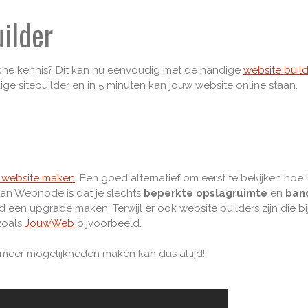
ilder
he kennis? Dit kan nu eenvoudig met de handige
website buil
e sitebuilder en in 5 minuten kan jouw website online staan.
s website maken
. Een goed alternatief om eerst te bekijken hoe
van Webnode is dat je slechts
beperkte
opslagruimte
en
ban
d een upgrade maken. Terwijl er ook website builders zijn die b
zoals
JouwWeb
bijvoorbeeld.
meer mogelijkheden maken kan dus altijd!