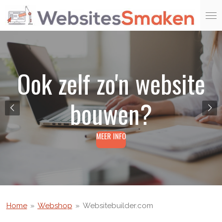
Ga
direct
naar
de
hoofdinhoud
Ook zelf zo'n website
bouwen?
MEER INFO
Home
»
Webshop
»
Websitebuilder.com