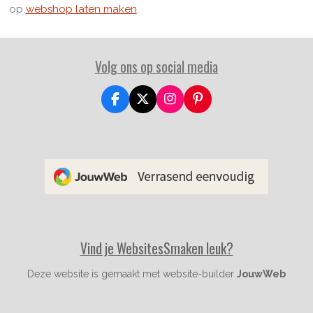
op
webshop laten maken
.
Volg ons op social media
F
X
I
P
a
n
i
c
s
n
e
t
t
b
a
e
o
g
r
o
r
e
k
a
s
m
t
Vind je WebsitesSmaken leuk?
Deze website is gemaakt met website-builder
JouwWeb