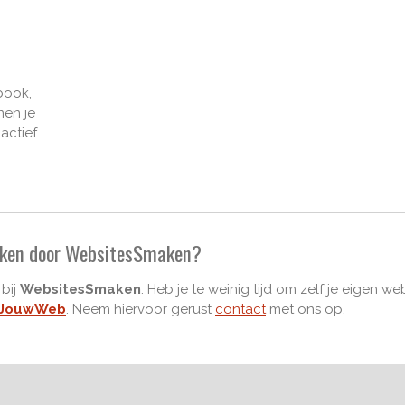
book,
nen je
actief
maken door WebsitesSmaken?
bij
WebsitesSmaken
. Heb je te weinig tijd om zelf je eigen
JouwWeb
. Neem hiervoor gerust
contact
met ons op.