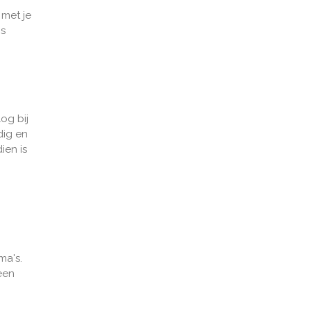
 met je
is
og bij
dig en
ien is
ma's.
 een