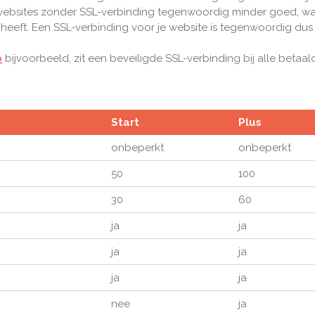
ebsites zonder SSL-verbinding tegenwoordig minder goed, wa
heeft. Een SSL-verbinding voor je website is tegenwoordig dus 
b
bijvoorbeeld, zit een beveiligde SSL-verbinding bij alle betaa
Start
Plus
onbeperkt
onbeperkt
50
100
30
60
ja
ja
ja
ja
ja
ja
nee
ja