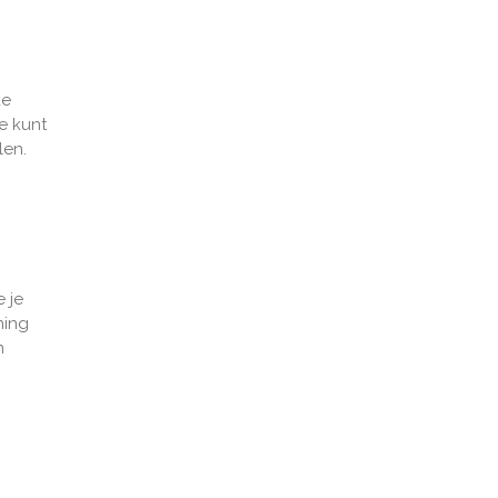
ke
je kunt
len.
 je
ning
n