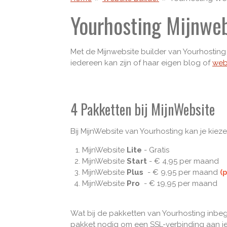
Yourhosting Mijnweb
Met de Mijnwebsite builder van Yourhosting
iedereen kan zijn of haar eigen blog of
web
4 Pakketten bij MijnWebsite
Bij MijnWebsite van Yourhosting kan je kieze
MijnWebsite
Lite
- Gratis
MijnWebsite
Start
- € 4,95 per maand
MijnWebsite
Plus
- € 9,95 per maand
(
MijnWebsite
Pro
- € 19,95 per maand
Wat bij de pakketten van Yourhosting inbegr
pakket nodig om een SSL-verbinding aan je 