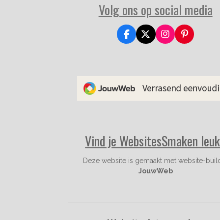
Volg ons op social media
F
X
I
P
a
n
i
c
s
n
e
t
t
b
a
e
o
g
r
o
r
e
k
a
s
m
t
Vind je WebsitesSmaken leu
Deze website is gemaakt met website-buil
JouwWeb