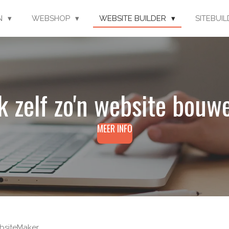
EN
WEBSHOP
WEBSITE BUILDER
SITEBUI
k zelf zo'n website bouw
MEER INFO
bsiteMaker