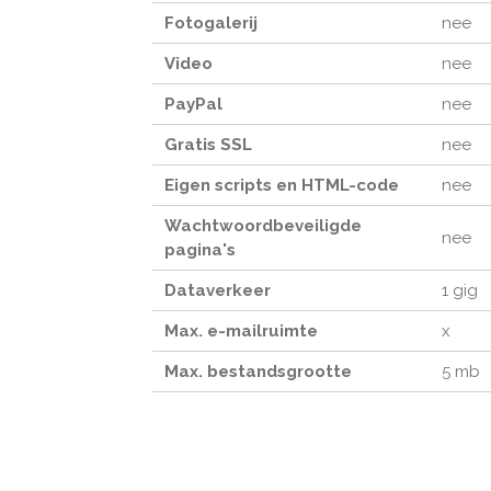
Fotogalerij
nee
Video
nee
PayPal
nee
Gratis SSL
nee
Eigen scripts en HTML-code
nee
Wachtwoordbeveiligde
nee
pagina's
Dataverkeer
1 gig
Max. e-mailruimte
x
Max. bestandsgrootte
5 mb