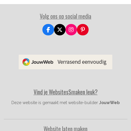
Volg ons op social media
F
X
I
P
a
n
i
c
s
n
e
t
t
b
a
e
o
g
r
o
r
e
k
a
s
m
t
Vind je WebsitesSmaken leuk?
Deze website is gemaakt met website-builder
JouwWeb
Website laten maken