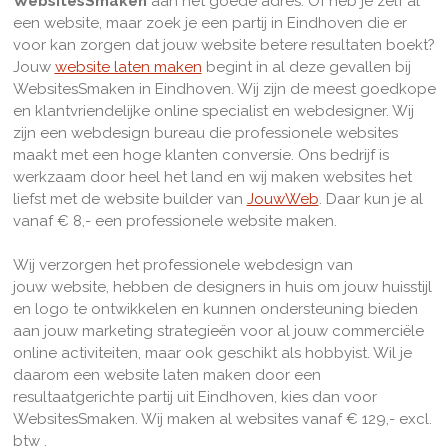
WebsitesSmaken
aan het goede adres. Of heb je zelf al
een website, maar zoek je een partij in Eindhoven die er
voor kan zorgen dat jouw website betere resultaten boekt?
Jouw
website laten maken
begint in al deze gevallen bij
WebsitesSmaken in Eindhoven. Wij zijn de meest goedkope
en klantvriendelijke online specialist en webdesigner. Wij
zijn een webdesign bureau die professionele websites
maakt met een hoge klanten conversie. Ons bedrijf is
werkzaam door heel het land en w
ij maken websites het
liefst met de website builder van
JouwWeb
. Daar kun je al
vanaf € 8,- een professionele website maken.
Wij verzorgen het professionele webdesign van
jouw website, hebben de designers in huis om jouw huisstijl
en logo te ontwikkelen en kunnen ondersteuning bieden
aan jouw marketing strategieën voor al jouw commerciële
online activiteiten, maar ook geschikt als hobbyist. Wil je
daarom een website laten maken door een
resultaatgerichte partij uit Eindhoven, kies dan voor
WebsitesSmaken. Wij maken al websites vanaf € 129,- excl.
btw .