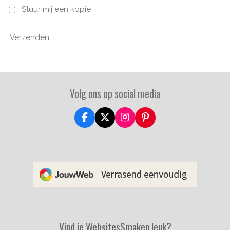
Stuur mij een kopie
Verzenden
Volg ons op social media
F
X
I
P
a
n
i
c
s
n
e
t
t
b
a
e
o
g
r
o
r
e
k
a
s
m
t
Vind je WebsitesSmaken leuk?