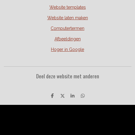
Website templates
Website laten maken
Computertermen
Afbeeldingen
Hoger in Google
Deel deze website met anderen
D
D
S
D
e
e
h
e
l
e
a
l
© 2021
WebsitesSmaken
|
Contact
|
Linkpartners
|
Sitemap
|
Veel
e
l
r
e
n
e
n
gestelde vragen
|
Over ons