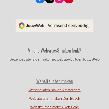
F
X
I
P
a
n
i
c
s
n
e
t
t
b
a
e
o
g
r
o
r
e
k
a
s
m
t
Vind je WebsitesSmaken leuk?
Deze website is gemaakt met website-builder
JouwWeb
Website laten maken
Website laten maken Amsterdam
Website laten maken Den Bosch
Website laten maken Den Haag