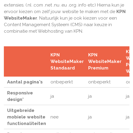
extensies. (.nl .com .net .nu .eu .org .info etc) Hierna kun je
ervoor kiezen om zelf jouw website te maken met de
KPN
WebsiteMaker
. Natuurlijk kun je ook kiezen voor een
Content Management Systeem (CMS) naar keuze in
combinatie met Webhosting van KPN.
KP
KPN
KPN
We
WebsiteMaker
WebsiteMaker
Pr
Standaard
Premium
We
Aantal pagina's
onbeperkt
onbeperkt
on
Responsive
ja
ja
ja
design*
Uitgebreide
mobiele website
nee
ja
ja
functionaliteiten