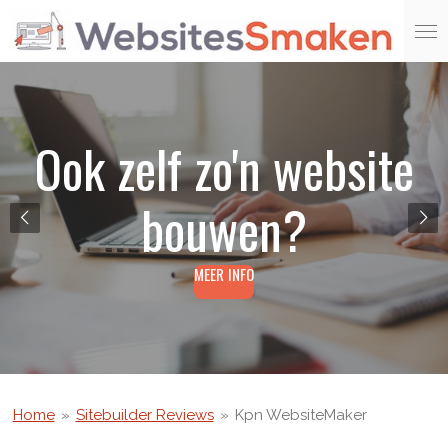
Ga
direct
naar
de
hoofdinhoud
Ook zelf zo'n website
bouwen?
MEER INFO
Home
»
Sitebuilder Reviews
»
Kpn WebsiteMaker