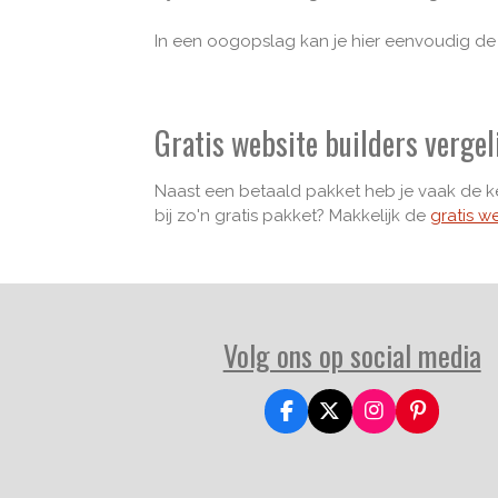
In een oogopslag kan je hier eenvoudig d
Gratis website builders vergel
Naast een betaald pakket heb je vaak de keu
bij zo'n gratis pakket? Makkelijk de
gratis w
Volg ons op social media
F
X
I
P
a
n
i
c
s
n
e
t
t