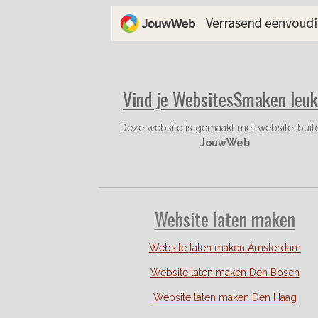
b
a
e
o
g
r
o
r
e
k
a
s
m
t
Vind je WebsitesSmaken leu
Deze website is gemaakt met website-buil
JouwWeb
Website laten maken
Website laten maken Amsterdam
Website laten maken Den Bosch
Website laten maken Den Haag