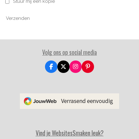
Stuur mij een kopie
Verzenden
Volg ons op social media
F
X
I
P
a
n
i
c
s
n
e
t
t
b
a
e
o
g
r
o
r
e
k
a
s
m
t
Vind je WebsitesSmaken leuk?