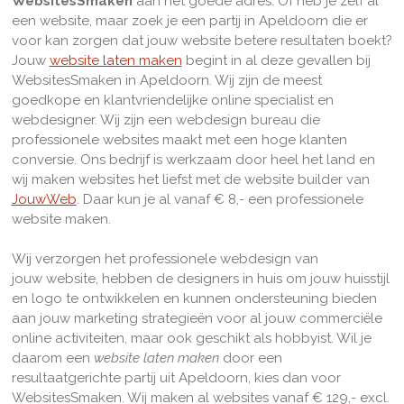
WebsitesSmaken
aan het goede adres. Of heb je zelf al
een website, maar zoek je een partij in Apeldoorn die er
voor kan zorgen dat jouw website betere resultaten boekt?
Jouw
website laten maken
begint in al deze gevallen bij
WebsitesSmaken in Apeldoorn. Wij zijn de meest
goedkope en klantvriendelijke online specialist en
webdesigner. Wij zijn een webdesign bureau die
professionele websites maakt met een hoge klanten
conversie. Ons bedrijf is werkzaam door heel het land en
w
ij maken websites het liefst met de website builder van
JouwWeb
. Daar kun je al vanaf € 8,- een professionele
website maken.
Wij verzorgen het professionele webdesign van
jouw website, hebben de designers in huis om jouw huisstijl
en logo te ontwikkelen en kunnen ondersteuning bieden
aan jouw marketing strategieën voor al jouw commerciële
online activiteiten, maar ook geschikt als hobbyist. Wil je
daarom een
website laten maken
door een
resultaatgerichte partij uit Apeldoorn, kies dan voor
WebsitesSmaken. Wij maken al websites vanaf € 129,- excl.