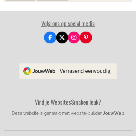
Volg ons op social media
F
X
I
P
a
n
i
c
s
n
e
t
t
b
a
e
o
g
r
o
r
e
k
a
s
m
t
Vind je WebsitesSmaken leuk?
Deze website is gemaakt met website-builder
JouwWeb