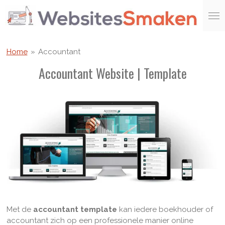
Ga
direct
naar
de
Home
»
Accountant
hoofdinhoud
Accountant Website | Template
Met de
accountant template
kan iedere boekhouder of
accountant zich op een professionele manier online