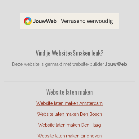
c
s
n
e
t
t
b
a
e
o
g
r
o
r
e
k
a
s
m
t
Vind je WebsitesSmaken leuk?
Deze website is gemaakt met website-builder
JouwWeb
Website laten maken
Website laten maken Amsterdam
Website laten maken Den Bosch
Website laten maken Den Haag
Website laten maken Eindhoven