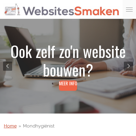
Ga
direct
naar
de
hoofdinhoud
Ook zelf zo'n website
bouwen?
MEER INFO
Home
»
Mondhygiënist