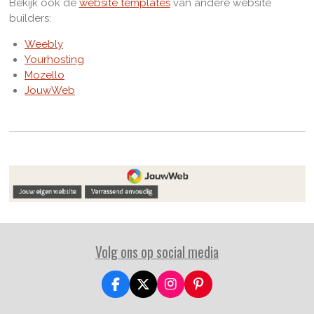
Bekijk ook de
website templates
van andere website
builders:
Weebly
Yourhosting
Mozello
JouwWeb
Volg ons op social media
F
X
I
P
a
n
i