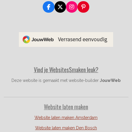
F
X
I
P
a
n
i
c
s
n
e
t
t
b
a
e
o
g
r
o
r
e
k
a
s
m
t
Vind je WebsitesSmaken leuk?
Deze website is gemaakt met website-builder
JouwWeb
Website laten maken
Website laten maken Amsterdam
Website laten maken Den Bosch