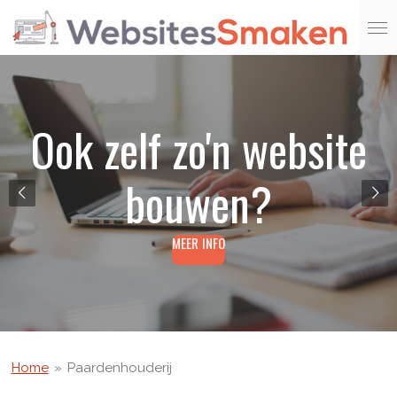
Ga
direct
naar
de
hoofdinhoud
Ook zelf zo'n website
bouwen?
MEER INFO
Home
»
Paardenhouderij