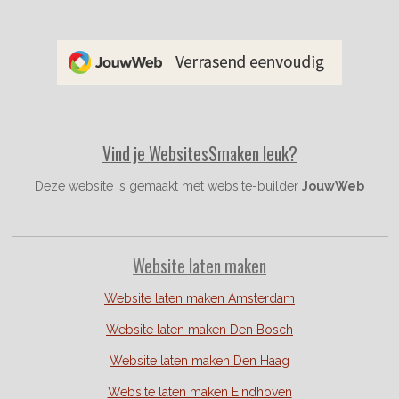
c
s
n
e
t
t
b
a
e
o
g
r
o
r
e
k
a
s
m
t
Vind je WebsitesSmaken leuk?
Deze website is gemaakt met website-builder
JouwWeb
Website laten maken
Website laten maken Amsterdam
Website laten maken Den Bosch
Website laten maken Den Haag
Website laten maken Eindhoven