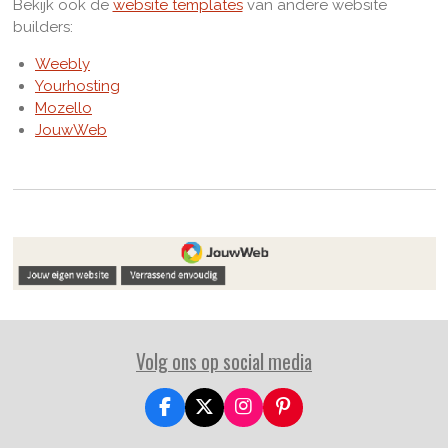
Bekijk ook de
website templates
van andere website
builders:
Weebly
Yourhosting
Mozello
JouwWeb
Volg ons op social media
F
X
I
P
a
n
i