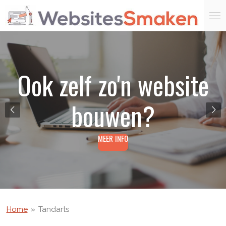
Ga
direct
naar
de
hoofdinhoud
Ook zelf zo'n website
bouwen?
MEER INFO
Home
»
Tandarts