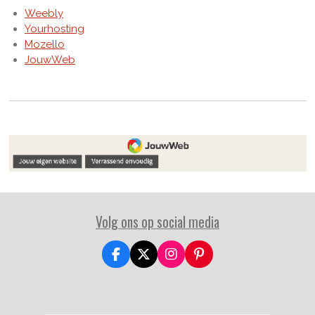
Weebly
Yourhosting
Mozello
JouwWeb
Volg ons op social media
F
X
I
P
a
n
i
c
s
n
e
t
t
b
a
e