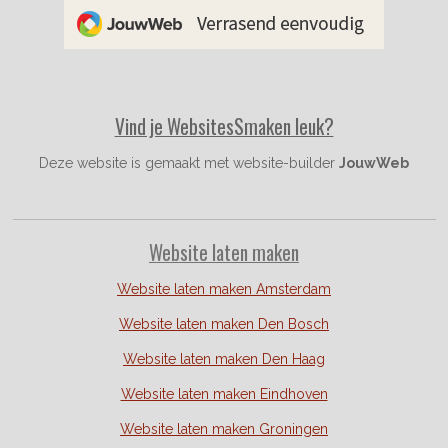
o
g
r
o
r
e
k
a
s
m
t
Vind je WebsitesSmaken leuk?
Deze website is gemaakt met website-builder
JouwWeb
Website laten maken
Website laten maken Amsterdam
Website laten maken Den Bosch
Website laten maken Den Haag
Website laten maken Eindhoven
Website laten maken Groningen