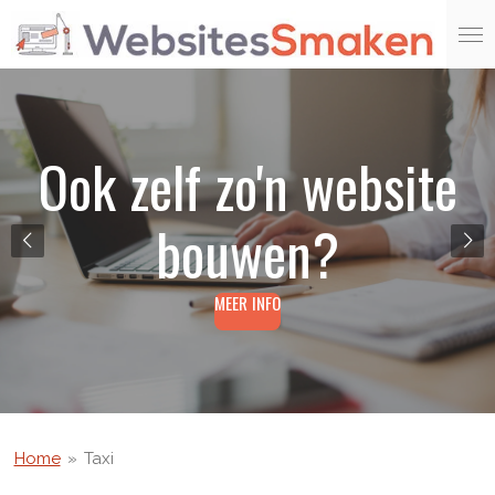
Ga
direct
naar
de
hoofdinhoud
Ook zelf zo'n website
bouwen?
MEER INFO
Home
»
Taxi