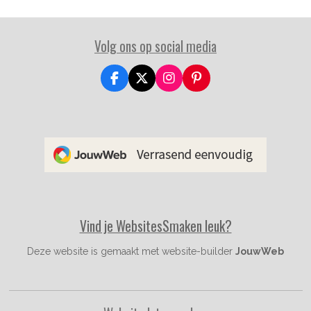
Volg ons op social media
F
X
I
P
a
n
i
c
s
n
e
t
t
b
a
e
o
g
r
o
r
e
k
a
s
m
t
Vind je WebsitesSmaken leuk?
Deze website is gemaakt met website-builder
JouwWeb