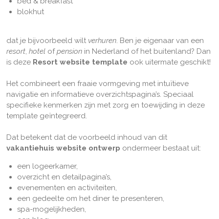
bed & breakfast
blokhut
dat je bijvoorbeeld wilt
verhuren
. Ben je eigenaar van een
resort
,
hotel
of
pension
in Nederland of het buitenland? Dan
is deze
Resort website template
ook uitermate geschikt!
Het combineert een fraaie vormgeving met intuïtieve
navigatie en informatieve overzichtspagina’s. Speciaal
specifieke kenmerken zijn met zorg en toewijding in deze
template geïntegreerd.
Dat betekent dat de voorbeeld inhoud van dit
vakantiehuis website ontwerp
ondermeer bestaat uit:
een logeerkamer,
overzicht en detailpagina’s,
evenementen en activiteiten,
een gedeelte om het diner te presenteren,
spa-mogelijkheden,