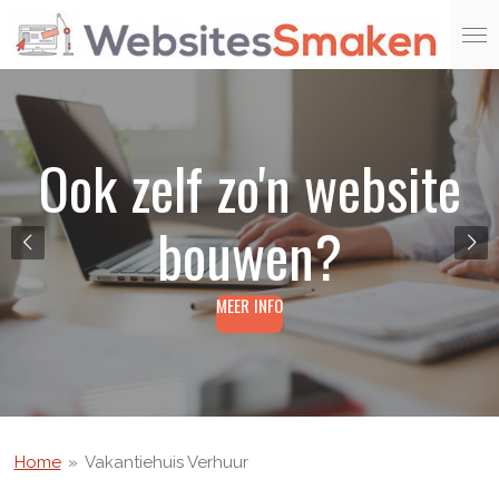
Ga
direct
naar
de
hoofdinhoud
Ook zelf zo'n website
bouwen?
MEER INFO
Home
»
Vakantiehuis Verhuur