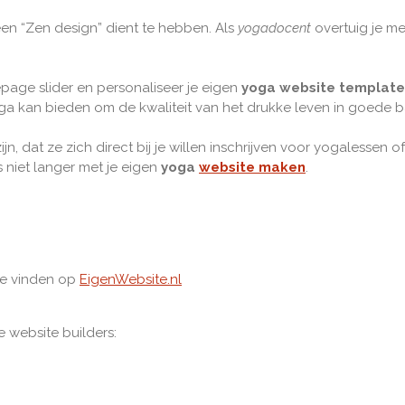
een “Zen design” dient te hebben. Als
yogadocent
overtuig je me
page slider en personaliseer je eigen
yoga website templat
ga kan bieden om de kwaliteit van het drukke leven in goede b
jn, dat ze zich direct bij je willen inschrijven voor yogalessen
s niet langer met je eigen
yoga
website maken
.
 je vinden op
EigenWebsite.nl
 website builders: