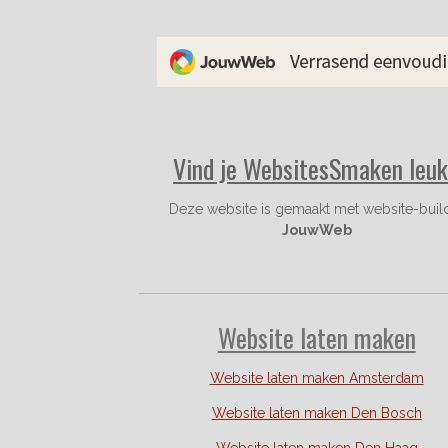
e
t
t
b
a
e
o
g
r
o
r
e
k
a
s
m
t
Vind je WebsitesSmaken leu
Deze website is gemaakt met website-buil
JouwWeb
Website laten maken
Website laten maken Amsterdam
Website laten maken Den Bosch