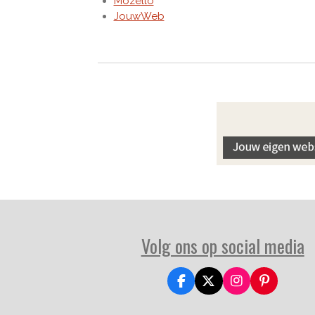
Mozello
JouwWeb
Volg ons op social media
F
X
I
P
a
n
i
c
s
n