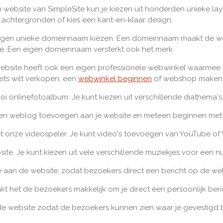
website van SimpleSite kun je kiezen uit honderden unieke lay
n achtergronden of kies een kant-en-klaar design.
eigen unieke domeinnaam kiezen. Een domeinnaam maakt de web
. Een eigen domeinnaam versterkt ook het merk.
ebsite heeft ook een eigen professionele webwinkel waarmee o
ets wilt verkopen, een
webwinkel beginnen
of webshop maken me
mooi onlinefotoalbum. Je kunt kiezen uit verschillende diathema'
een weblog toevoegen aan je website en meteen beginnen met
 onze videospeler. Je kunt video's toevoegen van YouTube of 
ite. Je kunt kiezen uit vele verschillende muziekjes voor een nu
an de website, zodat bezoekers direct een bericht op de web
 het de bezoekers makkelijk om je direct een persoonlijk beric
e website zodat de bezoekers kunnen zien waar je gevestigd 