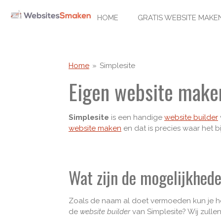
Ga
HOME
GRATIS WEBSITE MAK
direct
naar
de
hoofdinhoud
Home
»
Simplesite
Eigen website make
Simplesite
is een handige
website builder
website maken
en dat is precies waar het bi
Wat zijn de mogelijkhed
Zoals de naam al doet vermoeden kun je he
de
website builder
van Simplesite? Wij zull