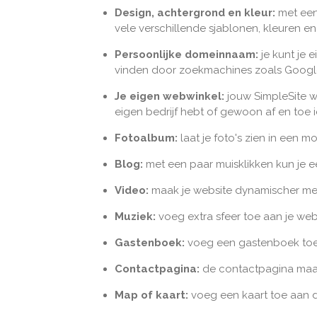
Design, achtergrond en kleur:
met een 
vele verschillende sjablonen, kleuren e
Persoonlijke domeinnaam:
je kunt je 
vinden door zoekmachines zoals Google
Je eigen webwinkel:
jouw SimpleSite w
eigen bedrijf hebt of gewoon af en toe i
Fotoalbum:
laat je foto's zien in een 
Blog:
met een paar muisklikken kun je 
Video:
maak je website dynamischer met
Muziek:
voeg extra sfeer toe aan je webs
Gastenboek:
voeg een gastenboek toe a
Contactpagina:
de contactpagina maakt
Map of kaart:
voeg een kaart toe aan d