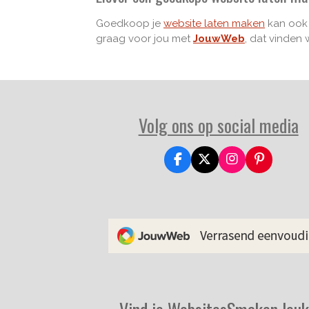
Goedkoop je
website laten maken
kan ook 
graag voor jou met
JouwWeb
, dat vinden 
Volg ons op social media
F
X
I
P
a
n
i
c
s
n
e
t
t
b
a
e
o
g
r
o
r
e
k
a
s
m
t