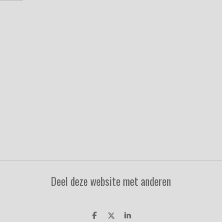
Deel deze website met anderen
D
D
S