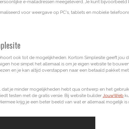
ersoonlijke e-mailadressen meegeleverd. Je kunt bijvoorbeeld
imaliseerd voor weergave op PC's, tablets en mobiele telefoon
plesite
hoort ook tot de mogelijkheden. Kortom Simplesite geeft jou 
uigen hoe simpel het allemaal is om je eigen website te bouwe
rliezen en je kan altijd overstappen naar een betaald pakket 
el dat je minder mogelijkheden hebt qua ontwerp en het gebruik 
t testen met de gratis versie. Bij website builder
JouwWeb
ku
Hiermee krijg je een beter beeld van wat er allemaal mogelijk is