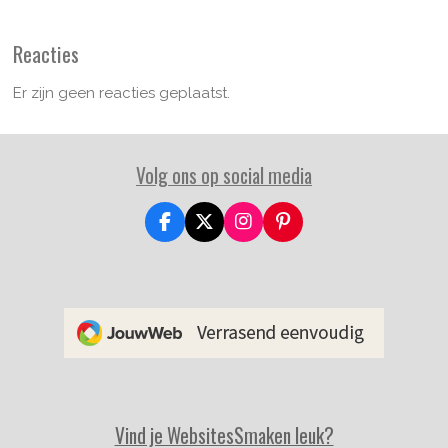
Reacties
Er zijn geen reacties geplaatst.
Volg ons op social media
F
X
I
P
a
n
i
c
s
n
e
t
t
b
a
e
o
g
r
o
r
e
k
a
s
m
t
Vind je WebsitesSmaken leuk?